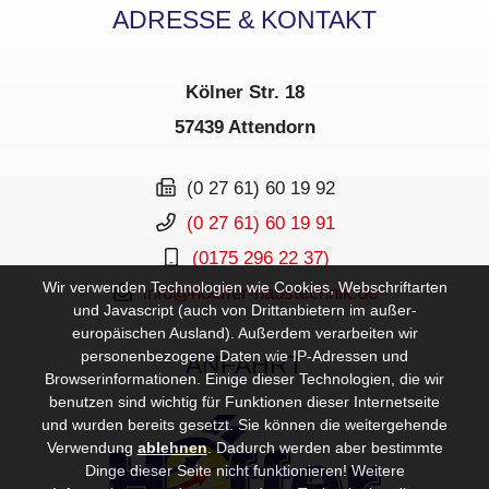
ADRESSE & KONTAKT
Kölner Str. 18
57439 Attendorn
(0 27 61) 60 19 92
(0 27 61) 60 19 91
(0175 296 22 37)
Wir verwenden Technologien wie Cookies, Webschriftarten
info@hoeffer-haustechnik.de
und Javascript (auch von Drittanbietern im außer-
europäischen Ausland). Außerdem verarbeiten wir
personenbezogene Daten wie IP-Adressen und
ANFAHRT
Browserinformationen. Einige dieser Technologien, die wir
benutzen sind wichtig für Funktionen dieser Internetseite
und wurden bereits gesetzt. Sie können die weitergehende
Verwendung
ablehnen
.
Dadurch werden aber bestimmte
Dinge dieser Seite nicht funktionieren! Weitere